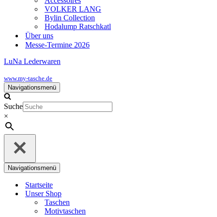
Accessoires
VOLKER LANG
Bylin Collection
Hodalump Ratschkatl
Über uns
Messe-Termine 2026
LuNa Lederwaren
www.my-tasche.de
Navigationsmenü
Suche
×
Navigationsmenü
Startseite
Unser Shop
Taschen
Motivtaschen