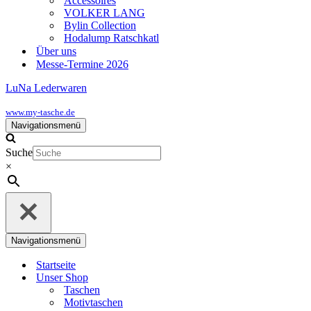
Accessoires
VOLKER LANG
Bylin Collection
Hodalump Ratschkatl
Über uns
Messe-Termine 2026
LuNa Lederwaren
www.my-tasche.de
Navigationsmenü
Suche
×
Navigationsmenü
Startseite
Unser Shop
Taschen
Motivtaschen