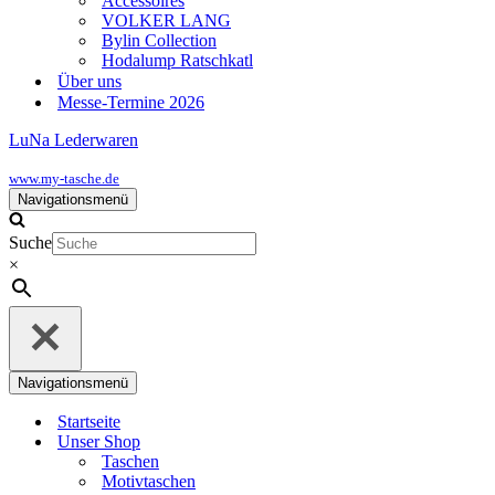
Accessoires
VOLKER LANG
Bylin Collection
Hodalump Ratschkatl
Über uns
Messe-Termine 2026
LuNa Lederwaren
www.my-tasche.de
Navigationsmenü
Suche
×
Navigationsmenü
Startseite
Unser Shop
Taschen
Motivtaschen