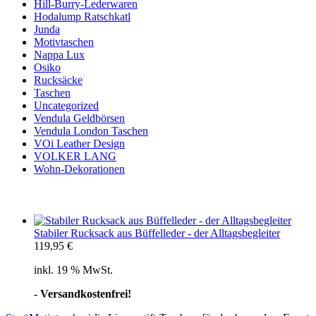
Hill-Burry-Lederwaren
Hodalump Ratschkatl
Junda
Motivtaschen
Nappa Lux
Osiko
Rucksäcke
Taschen
Uncategorized
Vendula Geldbörsen
Vendula London Taschen
VOi Leather Design
VOLKER LANG
Wohn-Dekorationen
Stabiler Rucksack aus Büffelleder - der Alltagsbegleiter
119,95
€
inkl. 19 % MwSt.
- Versandkostenfrei!