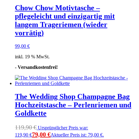
Chow Chow Motivtasche –
pflegeleicht und einzigartig mit
langem Trageriemen (wieder
vorrätig)
99,00
€
inkl. 19 % MwSt.
- Versandkostenfrei!
The Wedding Shop Champagne Bag
Hochzeitstasche – Perlenriemen und
Goldkette
119,90
€
Ursprünglicher Preis war:
79,00
€
119,90 €
Aktueller Preis ist: 79,00 €.