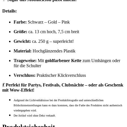
Details:
Farbe:
Schwarz – Gold – Pink
Größe:
ca. 13 cm hoch, 7,5 cm breit
Gewicht:
ca. 250 g – superleicht!
Material:
Hochglänzendes Plastik
Trageweise:
Mit
goldfarbener Kette
zum Umhängen oder
für die Schulter
Verschluss:
Praktischer Klickverschluss
💃
Perfekt für Partys, Festivals, Clubnächte – oder als Geschenk
mit Wow-Effekt!
Aufgrund der Lichtverhältnisse bei der Produktfotografie und unterschiedlichen
Bildschirmeinstellungen kann es dazu kommen, dass die Farbe des Produktes nicht authentisch
wiedergegeben wird.
Der Artikel wird ohne Deko verkauft.
Produktsicherheit