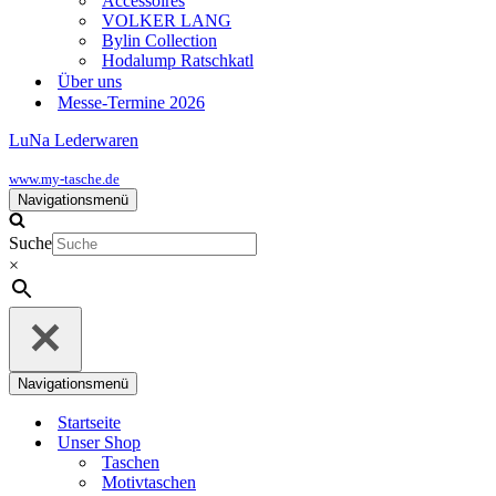
Accessoires
VOLKER LANG
Bylin Collection
Hodalump Ratschkatl
Über uns
Messe-Termine 2026
LuNa Lederwaren
www.my-tasche.de
Navigationsmenü
Suche
×
Navigationsmenü
Startseite
Unser Shop
Taschen
Motivtaschen