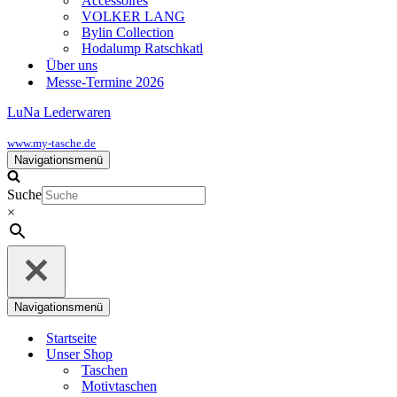
Accessoires
VOLKER LANG
Bylin Collection
Hodalump Ratschkatl
Über uns
Messe-Termine 2026
LuNa Lederwaren
www.my-tasche.de
Navigationsmenü
Suche
×
Navigationsmenü
Startseite
Unser Shop
Taschen
Motivtaschen