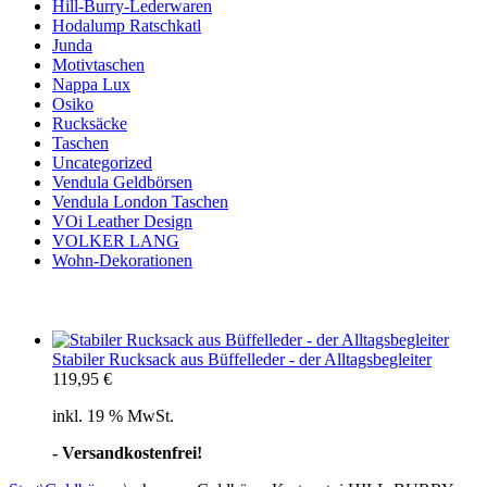
Hill-Burry-Lederwaren
Hodalump Ratschkatl
Junda
Motivtaschen
Nappa Lux
Osiko
Rucksäcke
Taschen
Uncategorized
Vendula Geldbörsen
Vendula London Taschen
VOi Leather Design
VOLKER LANG
Wohn-Dekorationen
Stabiler Rucksack aus Büffelleder - der Alltagsbegleiter
119,95
€
inkl. 19 % MwSt.
- Versandkostenfrei!