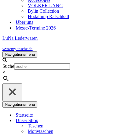
Accessoires
VOLKER LANG
Bylin Collection
Hodalump Ratschkatl
Über uns
Messe-Termine 2026
LuNa Lederwaren
www.my-tasche.de
Navigationsmenü
Suche
×
Navigationsmenü
Startseite
Unser Shop
Taschen
Motivtaschen