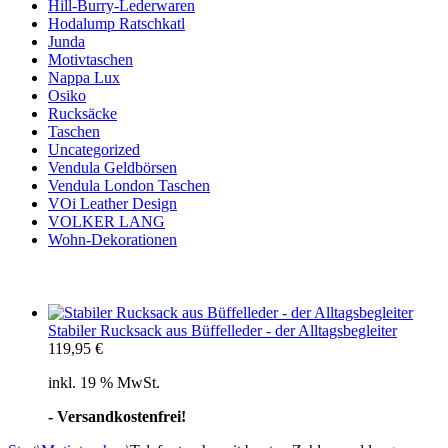
Hill-Burry-Lederwaren
Hodalump Ratschkatl
Junda
Motivtaschen
Nappa Lux
Osiko
Rucksäcke
Taschen
Uncategorized
Vendula Geldbörsen
Vendula London Taschen
VOi Leather Design
VOLKER LANG
Wohn-Dekorationen
Stabiler Rucksack aus Büffelleder - der Alltagsbegleiter
119,95
€
inkl. 19 % MwSt.
- Versandkostenfrei!