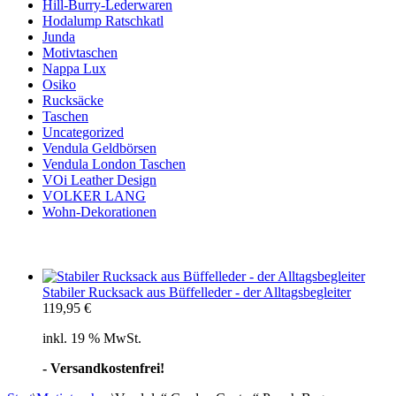
Hill-Burry-Lederwaren
Hodalump Ratschkatl
Junda
Motivtaschen
Nappa Lux
Osiko
Rucksäcke
Taschen
Uncategorized
Vendula Geldbörsen
Vendula London Taschen
VOi Leather Design
VOLKER LANG
Wohn-Dekorationen
Stabiler Rucksack aus Büffelleder - der Alltagsbegleiter
119,95
€
inkl. 19 % MwSt.
- Versandkostenfrei!