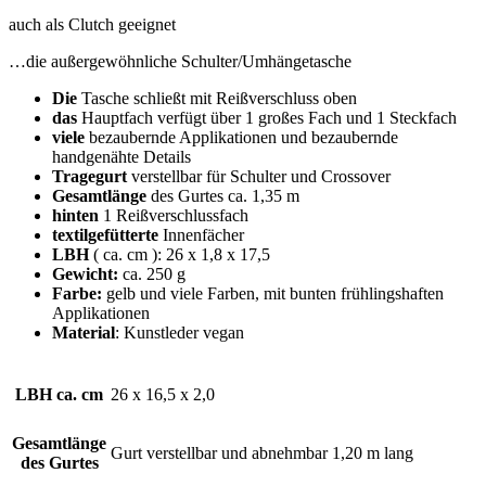
auch als Clutch geeignet
…die außergewöhnliche Schulter/Umhängetasche
Die
Tasche schließt mit Reißverschluss oben
das
Hauptfach verfügt über 1 großes Fach und 1 Steckfach
viele
bezaubernde Applikationen und bezaubernde
handgenähte Details
Tragegurt
verstellbar für Schulter und Crossover
Gesamtlänge
des Gurtes ca. 1,35 m
hinten
1 Reißverschlussfach
textilgefütterte
Innenfächer
LBH
( ca. cm ): 26 x 1,8 x 17,5
Gewicht:
ca. 250 g
Farbe:
gelb und viele Farben, mit bunten frühlingshaften
Applikationen
Material
: Kunstleder vegan
LBH ca. cm
26 x 16,5 x 2,0
Gesamtlänge
Gurt verstellbar und abnehmbar 1,20 m lang
des Gurtes