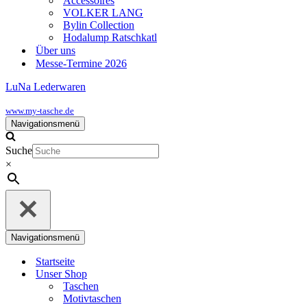
Accessoires
VOLKER LANG
Bylin Collection
Hodalump Ratschkatl
Über uns
Messe-Termine 2026
LuNa Lederwaren
www.my-tasche.de
Navigationsmenü
Suche
×
Navigationsmenü
Startseite
Unser Shop
Taschen
Motivtaschen