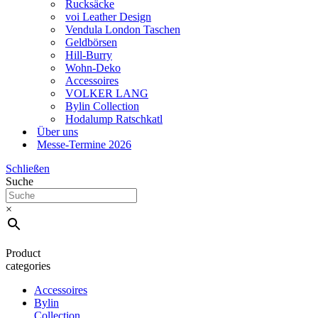
Rucksäcke
voi Leather Design
Vendula London Taschen
Geldbörsen
Hill-Burry
Wohn-Deko
Accessoires
VOLKER LANG
Bylin Collection
Hodalump Ratschkatl
Über uns
Messe-Termine 2026
Schließen
Suche
×
Product
categories
Accessoires
Bylin
Collection