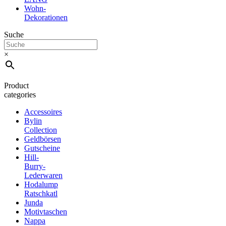
Wohn-
Dekorationen
Suche
×
Product
categories
Accessoires
Bylin
Collection
Geldbörsen
Gutscheine
Hill-
Burry-
Lederwaren
Hodalump
Ratschkatl
Junda
Motivtaschen
Nappa