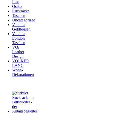
Lux
Osiko
Rucksäcke
Taschen
Uncategorized
Vendula
Geldbörsen
Vendula
London
Taschen
VOi
Leather
Design
VOLKER
LANG
Wohn-
Dekorationen