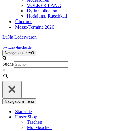
Accessoires
VOLKER LANG
Bylin Collection
Hodalump Ratschkatl
Über uns
Messe-Termine 2026
LuNa Lederwaren
www.my-tasche.de
Navigationsmenü
Suche
×
Navigationsmenü
Startseite
Unser Shop
Taschen
Motivtaschen