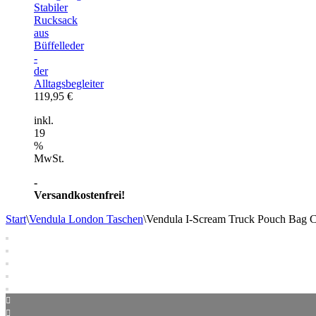
Stabiler
Rucksack
aus
Büffelleder
-
der
Alltagsbegleiter
119,95
€
inkl.
19
%
MwSt.
-
Versandkostenfrei!
Start
\
Vendula London Taschen
\
Vendula I-Scream Truck Pouch Bag C