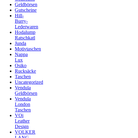
Geldbörsen
Gutscheine
Hill-
Burry-
Lederwaren
Hodalump
Ratschkatl
Junda
Motivtaschen
Nappa
Lux
Osiko
Rucksäcke
Taschen
Uncategorized
Vendula
Geldbörsen
Vendula
London
Taschen
VOi
Leather
Design
VOLKER
LANG