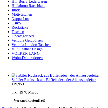
Hill-Burry-Lederwaren
Hodalump Ratschkatl
Junda
Motivtaschen
Nappa Lux
Osiko
Rucksäcke
Taschen
Uncategorized
Vendula Geldbörsen
Vendula London Taschen
VOi Leather Design
VOLKER LANG
Wohn-Dekorationen
Stabiler Rucksack aus Büffelleder - der Alltagsbegleiter
119,95
€
inkl. 19 % MwSt.
- Versandkostenfrei!