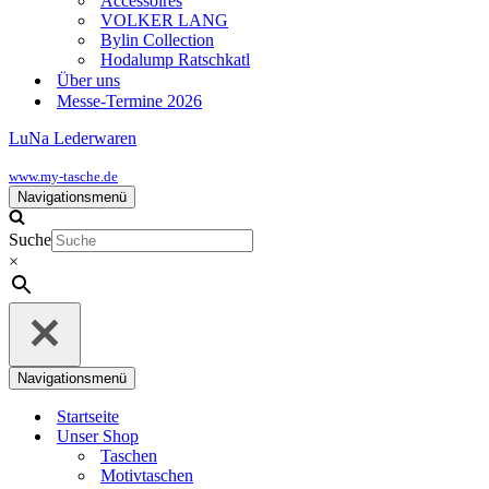
Accessoires
VOLKER LANG
Bylin Collection
Hodalump Ratschkatl
Über uns
Messe-Termine 2026
LuNa Lederwaren
www.my-tasche.de
Navigationsmenü
Suche
×
Navigationsmenü
Startseite
Unser Shop
Taschen
Motivtaschen