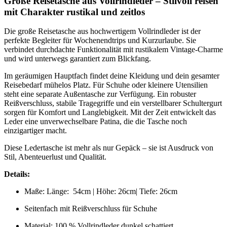
Große Reisetasche aus Vollrindleder – Stilvoll reisen
mit Charakter rustikal und zeitlos
Die große Reisetasche aus hochwertigem Vollrindleder ist der
perfekte Begleiter für Wochenendtrips und Kurzurlaube. Sie
verbindet durchdachte Funktionalität mit rustikalem Vintage-Charme
und wird unterwegs garantiert zum Blickfang.
Im geräumigen Hauptfach findet deine Kleidung und dein gesamter
Reisebedarf mühelos Platz. Für Schuhe oder kleinere Utensilien
steht eine separate Außentasche zur Verfügung. Ein robuster
Reißverschluss, stabile Tragegriffe und ein verstellbarer Schultergurt
sorgen für Komfort und Langlebigkeit. Mit der Zeit entwickelt das
Leder eine unverwechselbare Patina, die die Tasche noch
einzigartiger macht.
Diese Ledertasche ist mehr als nur Gepäck – sie ist Ausdruck von
Stil, Abenteuerlust und Qualität.
Details:
Maße: Länge: 54cm | Höhe: 26cm| Tiefe: 26cm
Seitenfach mit Reißverschluss für Schuhe
Material: 100 % Vollrindleder dunkel schattiert