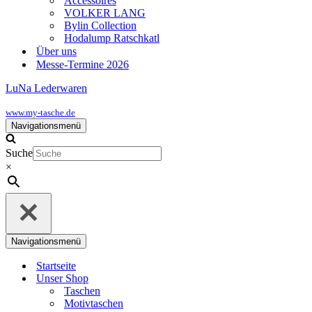
Accessoires
VOLKER LANG
Bylin Collection
Hodalump Ratschkatl
Über uns
Messe-Termine 2026
LuNa Lederwaren
www.my-tasche.de
Navigationsmenü
Suche
×
Navigationsmenü
Startseite
Unser Shop
Taschen
Motivtaschen