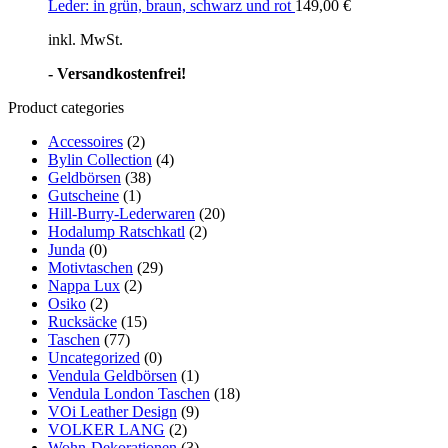
Leder: in grün, braun, schwarz und rot
149,00
€
inkl. MwSt.
- Versandkostenfrei!
Product categories
Accessoires
(2)
Bylin Collection
(4)
Geldbörsen
(38)
Gutscheine
(1)
Hill-Burry-Lederwaren
(20)
Hodalump Ratschkatl
(2)
Junda
(0)
Motivtaschen
(29)
Nappa Lux
(2)
Osiko
(2)
Rucksäcke
(15)
Taschen
(77)
Uncategorized
(0)
Vendula Geldbörsen
(1)
Vendula London Taschen
(18)
VOi Leather Design
(9)
VOLKER LANG
(2)
Wohn-Dekorationen
(3)