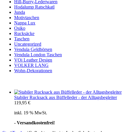
Hill-Burry-Lederwaren
Hodalump Ratschkatl
Junda
Motivtaschen
Nappa Lux
Osiko
Rucksäcke
Taschen
Uncategorized
Vendula Geldbörsen
Vendula London Taschen
VOi Leather Design
VOLKER LANG
Wohn-Dekorationen
Stabiler Rucksack aus Büffelleder - der Alltagsbegleiter
119,95
€
inkl. 19 % MwSt.
- Versandkostenfrei!