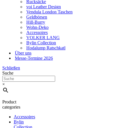
Rucksäcke
voi Leather Design
Vendula London Taschen
Geldbörsen
Hill-Burry
Wohn-Deko
Accessoires
VOLKER LANG
Bylin Collection
Hodalump Ratschkatl
Über uns
Messe-Termine 2026
Schließen
Suche
×
Product
categories
Accessoires
Bylin
Collection