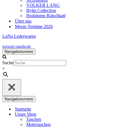
Accessoires
VOLKER LANG
Bylin Collection
Hodalump Ratschkatl
Über uns
Messe-Termine 2026
LuNa Lederwaren
www.my-tasche.de
Navigationsmenü
Suche
×
Navigationsmenü
Startseite
Unser Shop
Taschen
Motivtaschen