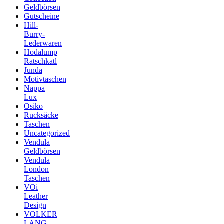
Geldbörsen
Gutscheine
Hill-
Burry-
Lederwaren
Hodalump
Ratschkatl
Junda
Motivtaschen
Nappa
Lux
Osiko
Rucksäcke
Taschen
Uncategorized
Vendula
Geldbörsen
Vendula
London
Taschen
VOi
Leather
Design
VOLKER
LANG