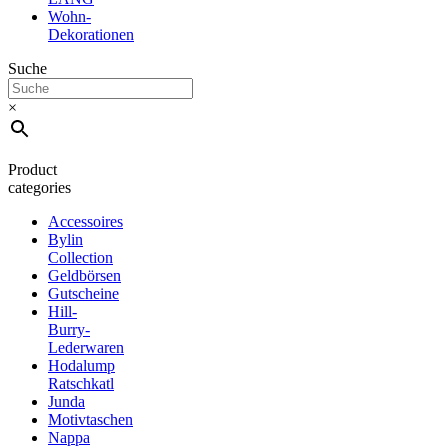
Wohn-
Dekorationen
Suche
×
Product
categories
Accessoires
Bylin
Collection
Geldbörsen
Gutscheine
Hill-
Burry-
Lederwaren
Hodalump
Ratschkatl
Junda
Motivtaschen
Nappa