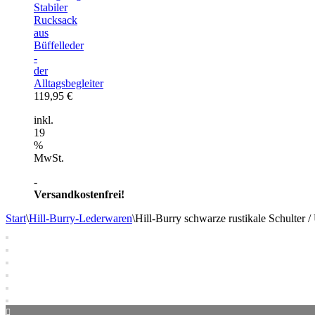
Stabiler
Rucksack
aus
Büffelleder
-
der
Alltagsbegleiter
119,95
€
inkl.
19
%
MwSt.
-
Versandkostenfrei!
Start
\
Hill-Burry-Lederwaren
\
Hill-Burry schwarze rustikale Schulter